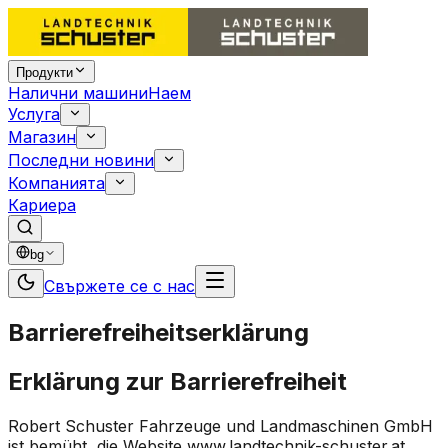
Продукти
Налични машини
Наем
Услуга
Магазин
Последни новини
Компанията
Кариера
bg
Свържете се с нас
Barrierefreiheitserklärung
Erklärung zur Barrierefreiheit
Robert Schuster Fahrzeuge und Landmaschinen GmbH
ist bemüht, die Website
www.landtechnik-schuster.at