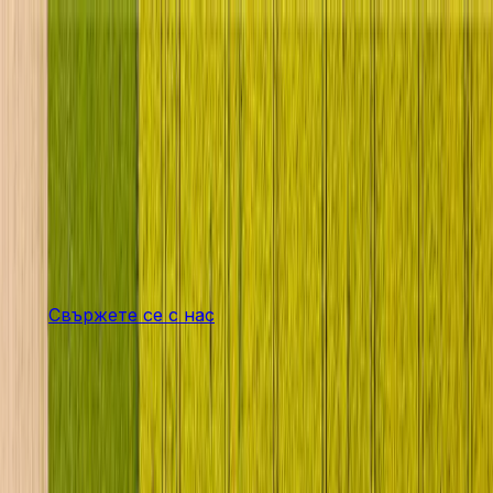
Продукти
Налични машини
Наем
Услуга
Магазин
Последни новини
Компанията
Кариера
bg
Свържете се с нас
Strong Partners for Strong
Machines
Your reliable partner for agricultural machinery in
Lower Austria for over 90 years.