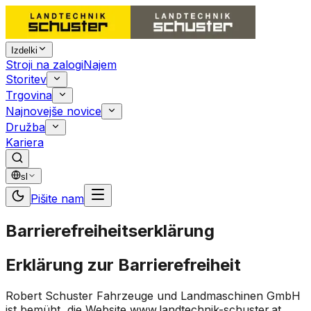
Izdelki
Stroji na zalogi
Najem
Storitev
Trgovina
Najnovejše novice
Družba
Kariera
sl
Pišite nam
Barrierefreiheitserklärung
Erklärung zur Barrierefreiheit
Robert Schuster Fahrzeuge und Landmaschinen GmbH
ist bemüht, die Website
www.landtechnik-schuster.at