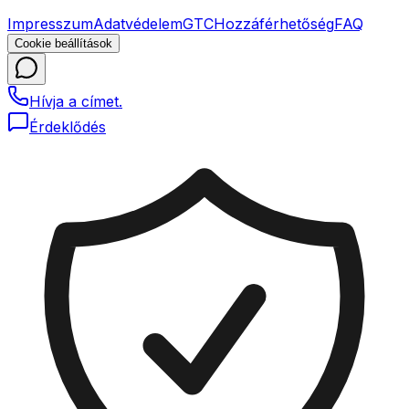
Impresszum
Adatvédelem
GTC
Hozzáférhetőség
FAQ
Cookie beállítások
Hívja a címet.
Érdeklődés