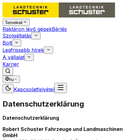
Termékek
Raktáron lévő gépek
Bérlés
Szolgáltatás
Bolt
Legfrissebb hírek
A vállalat
Karrier
hu
Kapcsolatfelvétel
Datenschutzerklärung
Datenschutzerklärung
Robert Schuster Fahrzeuge und Landmaschinen
GmbH